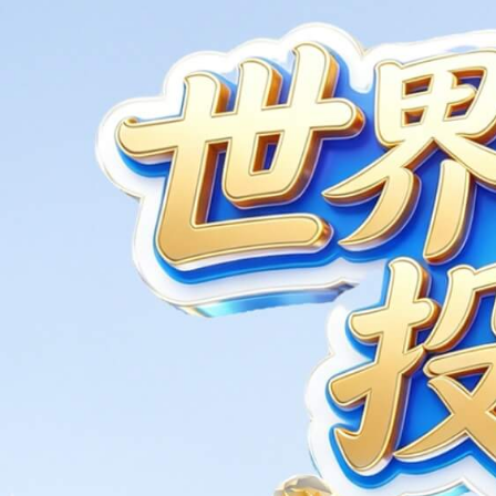
*
留言内容：