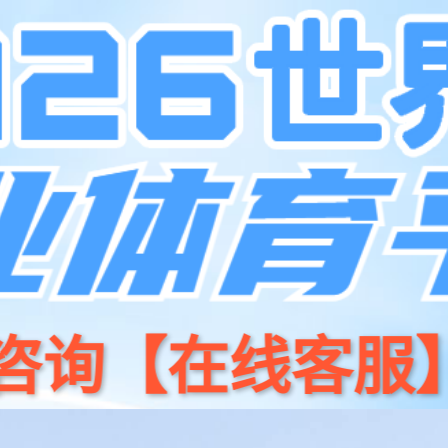
心
技术能力
新闻动态
投资者关系
可持续发展
人力资源
官网
联系地址
留言反馈
会尽快与您联系。
（以下 * 均为必填项）
您的电话：
您的地址：